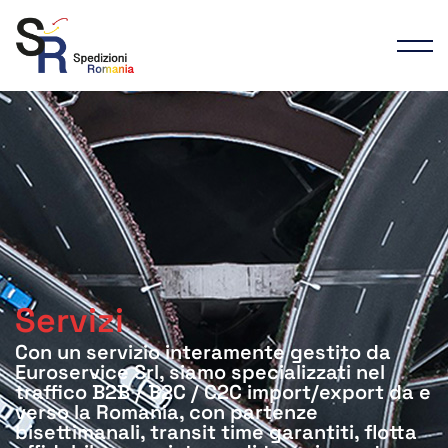
Servizi
Con un servizio interamente gestito da
Euroservice Srl, siamo specializzati nel
traffico B2B / B2C / C2C import/export da e
verso la Romania, con partenze
bisettimanali, transit time garantiti, flotta